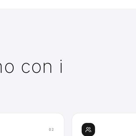
o con i
0
2