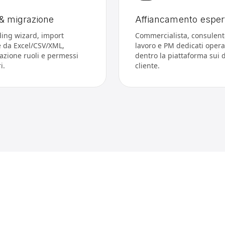
& migrazione
Affiancamento espert
ing wizard, import
Commercialista, consulent
le da Excel/CSV/XML,
lavoro e PM dedicati oper
azione ruoli e permessi
dentro la piattaforma sui d
i.
cliente.