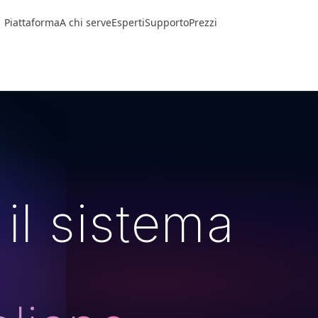
Piattaforma
A chi serve
Esperti
Supporto
Prezzi
il sistema